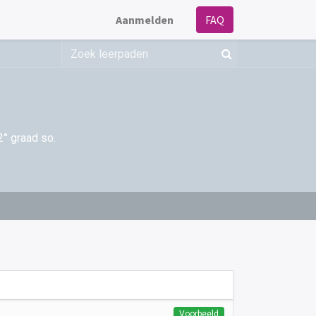
Aanmelden
FAQ
2° graad so.
Voorbeeld