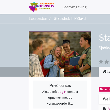
Leeromgeving
Leerpaden
Statistiek III-Sta-d
Sta
Sjablo
L
Privé cursus
Didact
Alstublieft
Log in
contact
opnemen met de
Wel
verantwoordelijke.