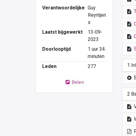
Verantwoordelijke
Guy
Reyntjen
s
Laatst bijgewerkt
13-09-
2023
Doorlooptijd
1 uur 34
minuten
1 In
Leden
277
Delen
2 B
V
I
P