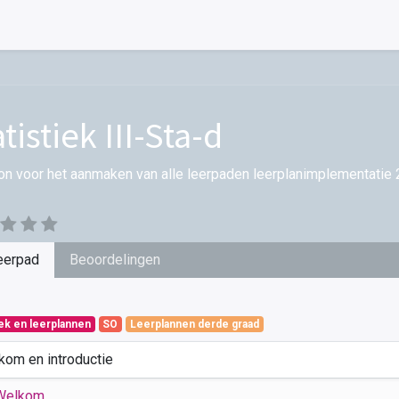
tistiek III-Sta-d
on voor het aanmaken van alle leerpaden leerplanimplementatie 
eerpad
Beoordelingen
iek en leerplannen
SO
Leerplannen derde graad
kom en introductie
Welkom