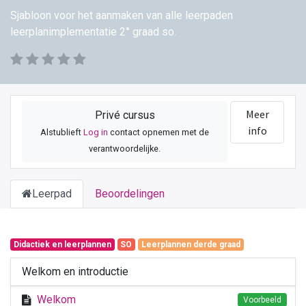
Sjabloon voor het aanmaken van alle leerpaden
leerplanimplementatie 2° graad so.
Meer
Privé cursus
info
Alstublieft
Log in
contact opnemen met de
verantwoordelijke.
Leerpad
Beoordelingen
Didactiek en leerplannen
SO
Leerplannen derde graad
Welkom en introductie
Welkom
Voorbeeld