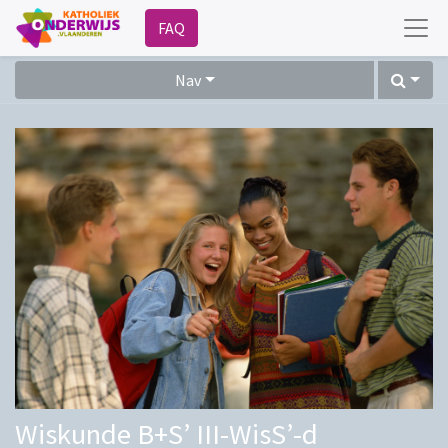
FAQ
Nav
Wiskunde B+S’ III-WisS’-d