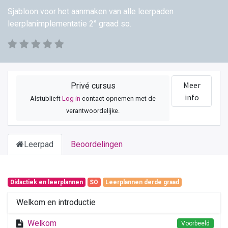
Sjabloon voor het aanmaken van alle leerpaden
leerplanimplementatie 2° graad so.
Meer
Privé cursus
info
Alstublieft
Log in
contact opnemen met de
verantwoordelijke.
Leerpad
Beoordelingen
Didactiek en leerplannen
SO
Leerplannen derde graad
Welkom en introductie
Welkom
Voorbeeld