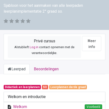
Sjabloon voor het aanmaken van alle leerpaden
leerplanimplementatie 2° graad so.
Meer
Privé cursus
info
Alstublieft
Log in
contact opnemen met de
verantwoordelijke.
Leerpad
Beoordelingen
Didactiek en leerplannen
SO
Leerplannen derde graad
Welkom en introductie
Welkom
Voorbeeld