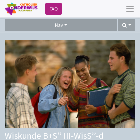
FAQ
Nav
Wiskunde B+S’’ III-WisS’’-d