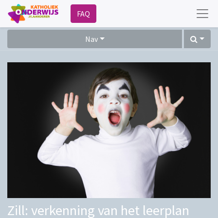
FAQ
Nav
Zill: verkenning van het leerplan