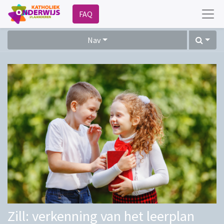
FAQ
Nav
Zill: verkenning van het leerplan