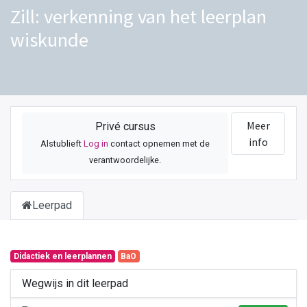
Zill: verkenning van het leerplan
wiskunde
Meer
Privé cursus
info
Alstublieft
Log in
contact opnemen met de
verantwoordelijke.
Leerpad
Didactiek en leerplannen
BaO
Wegwijs in dit leerpad