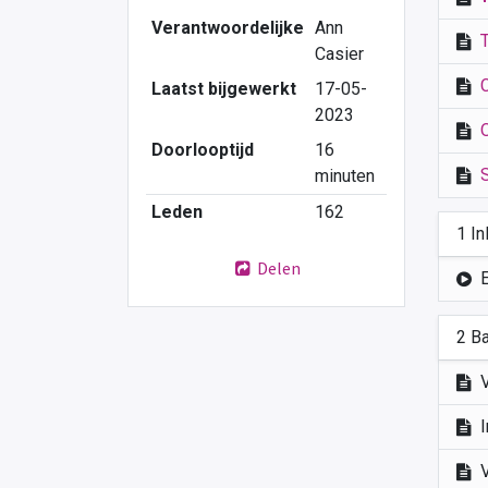
Verantwoordelijke
Ann
Casier
Laatst bijgewerkt
17-05-
2023
Doorlooptijd
16
minuten
Leden
162
1 In
Delen
2 B
V
I