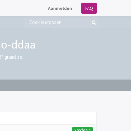
Aanmelden
FAQ
oCo-ddaa
2° graad so.
Voorbeeld