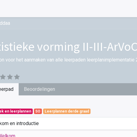
-ddaa
tistieke vorming II-III-ArV
on voor het aanmaken van alle leerpaden leerplanimplementatie 
eerpad
Beoordelingen
iek en leerplannen
SO
Leerplannen derde graad
kom en introductie
Welkom