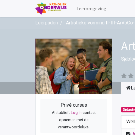
Leeromgeving
Leerpaden
Artistieke vorming II-III-ArVoCo
Ar
Sjablo
L
Privé cursus
Didact
Alstublieft
Log in
contact
opnemen met de
Wel
verantwoordelijke.