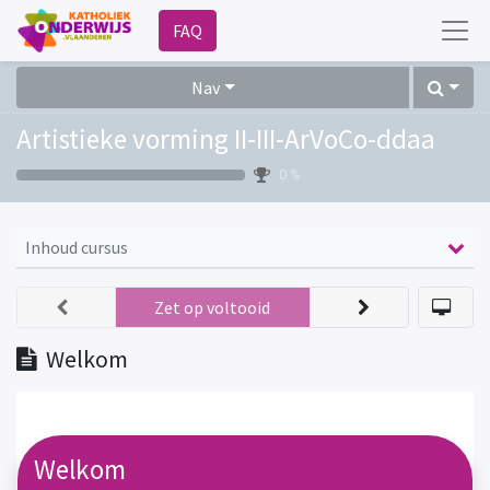
FAQ
Nav
Artistieke vorming II-III-ArVoCo-ddaa
0 %
Inhoud cursus
Zet op voltooid
Welkom
Welkom