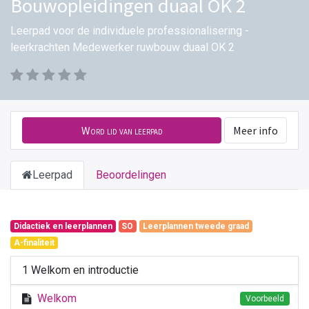
Bouwopleidingen duaal OK 2
Leerpad voor de individuele professionalisering -
leerkrachten Medewerker ruwbouw duaal OK 2
Word lid van leerpad
Meer info
Leerpad
Beoordelingen
Didactiek en leerplannen
SO
Leerplannen tweede graad
A-finaliteit
1 Welkom en introductie
Welkom
Voorbeeld