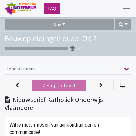
FAQ
Nav
Bouwopleidingen duaal OK 2
0 %
Inhoud cursus
Zet op voltooid
Nieuwsbrief Katholiek Onderwijs
Vlaanderen
Wil je niets missen van aankondigingen en
communicatie!