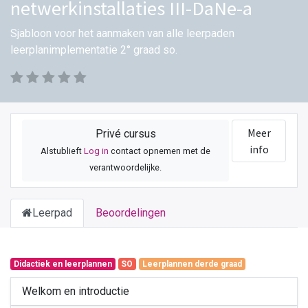
netwerkinstallaties III-DaNe-a
Sjabloon voor het aanmaken van alle leerpaden
leerplanimplementatie 2° graad so.
Meer
Privé cursus
info
Alstublieft
Log in
contact opnemen met de
verantwoordelijke.
Leerpad
Beoordelingen
Didactiek en leerplannen
SO
Leerplannen derde graad
Welkom en introductie