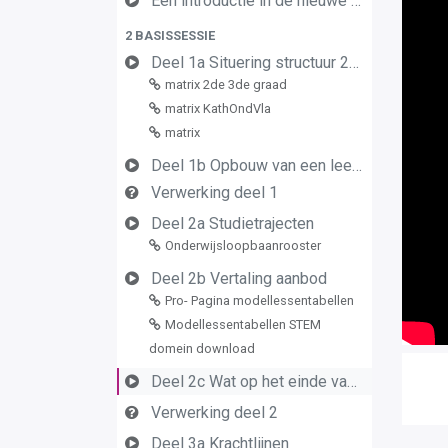
Een introductie in de nieuwe leerplannen van de derde graad
2 BASISSESSIE
Deel 1a Situering structuur 2de en 3de graad
matrix 2de 3de graad
matrix KathOndVla
matrix
Deel 1b Opbouw van een leerplan vormingsconcept
Verwerking deel 1
Deel 2a Studietrajecten
Onderwijsloopbaanrooster
Deel 2b Vertaling aanbod
Pro- Pagina modellessentabellen
Modellessentabellen STEM
domein download
Deel 2c Wat op het einde van de graad
Verwerking deel 2
Deel 3a Krachtlijnen