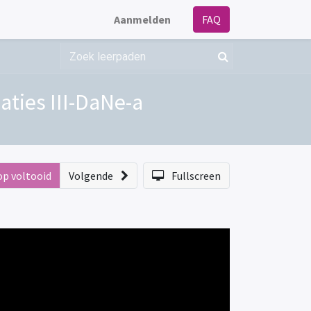
Aanmelden
FAQ
ties III-DaNe-a
op voltooid
Volgende
Fullscreen