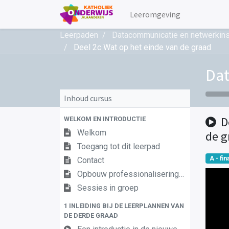
Leeromgeving
Leerpaden
Datacommunicatie en netwerkinst
Deel 2c Wat op het einde van de graad
Dat
Inhoud cursus
D
WELKOM EN INTRODUCTIE
Welkom
de g
Toegang tot dit leerpad
A - fina
Contact
Opbouw professionaliseringstraject
Sessies in groep
1 INLEIDING BIJ DE LEERPLANNEN VAN
DE DERDE GRAAD