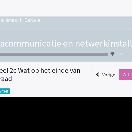
allaties III-DaNe-a
acommunicatie en netwerkinstalla
0 %
eel 2c Wat op het einde van
Vorige
Zet 
raad
liteit