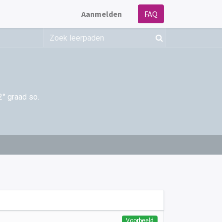
Aanmelden
FAQ
2° graad so.
Voorbeeld