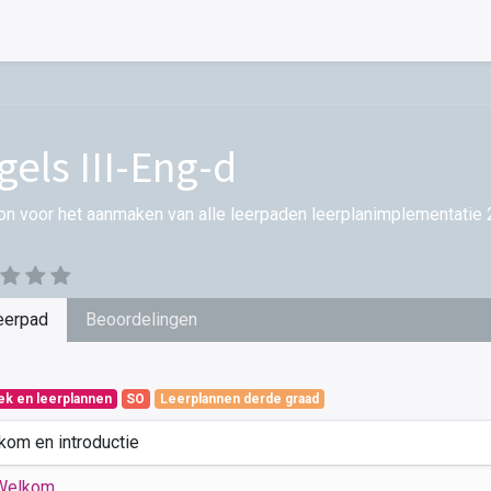
gels III-Eng-d
on voor het aanmaken van alle leerpaden leerplanimplementatie 
eerpad
Beoordelingen
iek en leerplannen
SO
Leerplannen derde graad
kom en introductie
Welkom