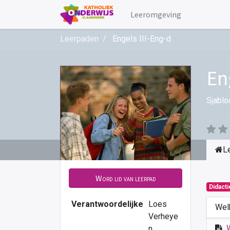
Leeromgeving
Leerpaden
Engels III-Eng-d
En
Sjablo
L
Word lid van leerpad
Didact
Verantwoordelijke
Loes
Wel
Verheye
n