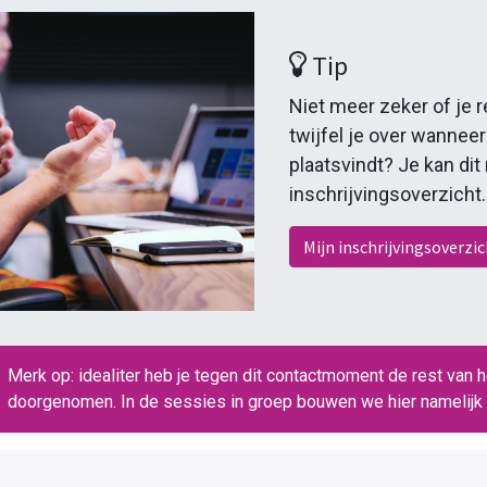
Tip
Niet meer zeker of je 
twijfel je over wannee
plaatsvindt? Je kan dit
inschrijvingsoverzicht
Mijn inschrijvingsoverzi
Merk op: idealiter heb je tegen dit contactmoment de rest van h
doorgenomen. In de sessies in groep bouwen we hier namelijk 