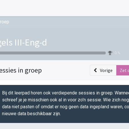
groep
els III-Eng-d
0 %
essies in groep
Vorige
Zet 
Bij dit leerpad horen ook verdiepende sessies in groep. Wannee
schreef je je misschien ook al in voor zo'n sessie. Wie zich no
data niet pasten of omdat er nog geen data ingepland waren, co
nieuwe data beschikbaar zijn.