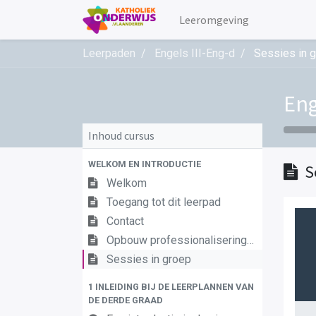
Leeromgeving
Leerpaden
Engels III-Eng-d
Sessies in 
Eng
Inhoud cursus
WELKOM EN INTRODUCTIE
S
Welkom
Toegang tot dit leerpad
Contact
Opbouw professionaliseringstraject
Sessies in groep
1 INLEIDING BIJ DE LEERPLANNEN VAN
DE DERDE GRAAD