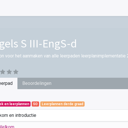
gels S III-EngS-d
on voor het aanmaken van alle leerpaden leerplanimplementatie 
eerpad
Beoordelingen
iek en leerplannen
SO
Leerplannen derde graad
kom en introductie
Welkom