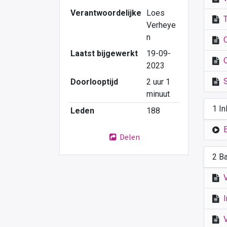
Verantwoordelijke
Loes
Verheye
n
Laatst bijgewerkt
19-09-
2023
Doorlooptijd
2 uur 1
minuut
1 In
Leden
188
Delen
2 B
V
I