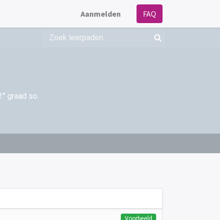
Aanmelden
FAQ
2° graad so.
Voorbeeld