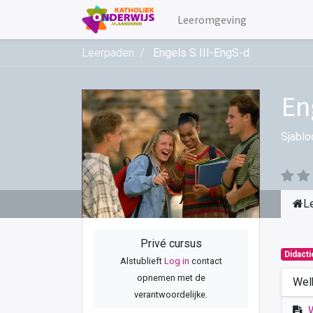
Leeromgeving
Leerpaden
Engels S III-EngS-d
En
Sjablo
L
Privé cursus
Didact
Alstublieft
Log in
contact
opnemen met de
Wel
verantwoordelijke.