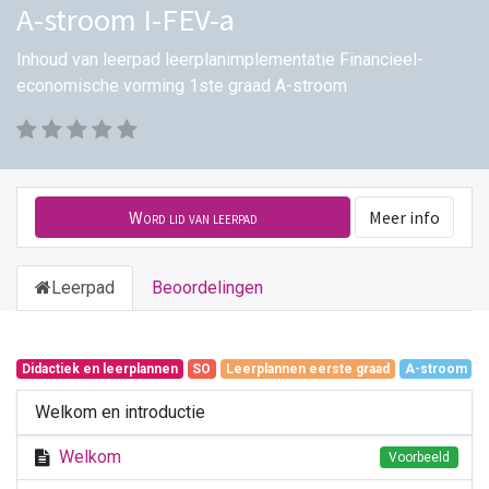
A-stroom I-FEV-a
Inhoud van leerpad leerplanimplementatie Financieel-
economische vorming 1ste graad A-stroom
Word lid van leerpad
Meer info
Leerpad
Beoordelingen
Didactiek en leerplannen
SO
Leerplannen eerste graad
A-stroom
Welkom en introductie
Welkom
Voorbeeld