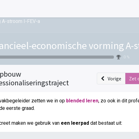
 A-stroom I-FEV-a
ancieel-economische vorming A-s
0 %
pbouw
Vorige
Zet 
essionaliseringstraject
vakbegeleider zetten we in op
blended leren
, zo ook in dit pro
de eerste graad
.
creet maken we gebruik van
een leerpad
dat bestaat uit: