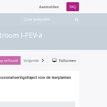
Aanmelden
FAQ
troom I-FEV-a
op voltooid
Volgende
Fullscreen
fessionaliseringstraject voor de leerplannen