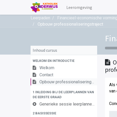
Leeromgeving
Leerpaden
Financieel-economische vorming
Opbouw professionaliseringstraject
Fin
Inhoud cursus
O
WELKOM EN INTRODUCTIE
Welkom
prof
Contact
Opbouw professionaliseringstraject
Als 
van 
1 INLEIDING BIJ DE LEERPLANNEN VAN
DE EERSTE GRAAD
Con
Generieke sessie leerplannen 1ste graad
2 BASISSESSIE