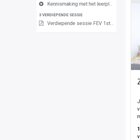
Kennismaking met het leerplan Financieel Economische Vorming
3 VERDIEPENDE SESSIE
Verdiepende sessie FEV 1ste graad A-stroom 23 mei 2024
J
v
m
1
v