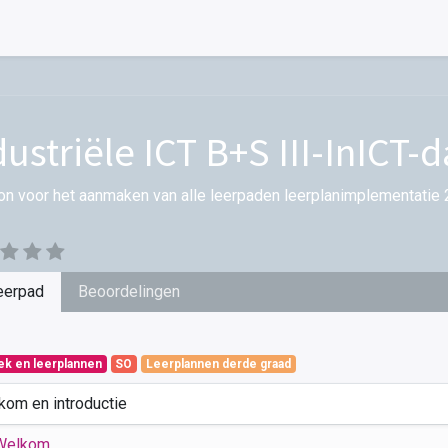
dustriële ICT B+S III-InICT-d
on voor het aanmaken van alle leerpaden leerplanimplementatie 
eerpad
Beoordelingen
iek en leerplannen
SO
Leerplannen derde graad
kom en introductie
Welkom