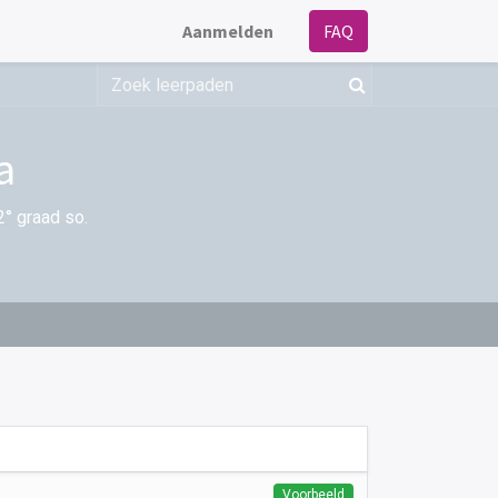
Aanmelden
FAQ
a
2° graad so.
Voorbeeld