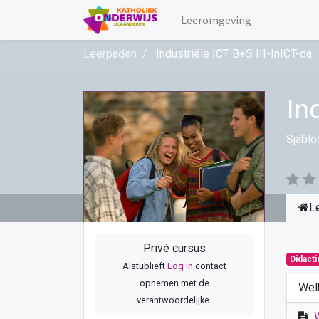
Leeromgeving
Leerpaden
Industriële ICT B+S III-InICT-da
In
Sjablo
L
Privé cursus
Didact
Alstublieft
Log in
contact
opnemen met de
Wel
verantwoordelijke.