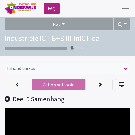
FAQ
Nav
Industriële ICT B+S III-InICT-da
0 %
Inhoud cursus
Zet op voltooid
Deel 6 Samenhang