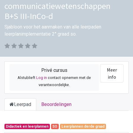
communicatiewetenschappen
B+S III-InCo-d
Sjabloon voor het aanmaken van alle leerpaden
leerplanimplementatie 2° graad so.
Meer
Privé cursus
info
Alstublieft
Log in
contact opnemen met de
verantwoordelijke.
Leerpad
Beoordelingen
Didactiek en leerplannen
SO
Leerplannen derde graad