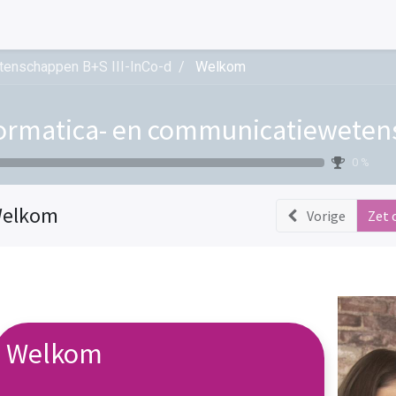
tenschappen B+S III-InCo-d
Welkom
ormatica- en communicatiewetens
0 %
elkom
Vorige
Zet 
Welkom