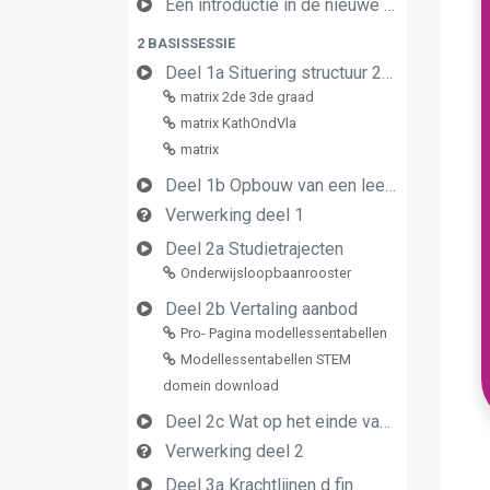
Een introductie in de nieuwe leerplannen van de derde graad
2 BASISSESSIE
Deel 1a Situering structuur 2de en 3de graad
matrix 2de 3de graad
matrix KathOndVla
matrix
Deel 1b Opbouw van een leerplan vormingsconcept
Verwerking deel 1
Deel 2a Studietrajecten
Onderwijsloopbaanrooster
Deel 2b Vertaling aanbod
Pro- Pagina modellessentabellen
Modellessentabellen STEM
domein download
Deel 2c Wat op het einde van de graad
Verwerking deel 2
Deel 3a Krachtlijnen d fin