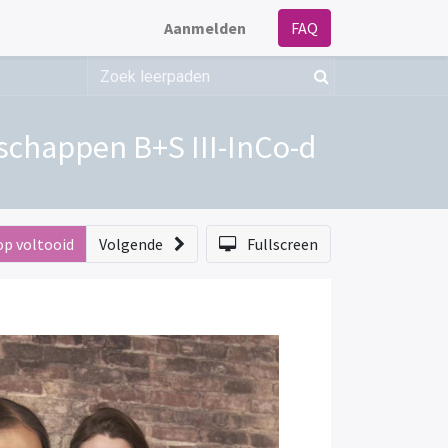
Aanmelden
FAQ
chappen B+S III-InCo-d
op voltooid
Volgende
Fullscreen