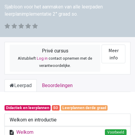
Sjabloon voor het aanmaken van alle leerpaden
leerplanimplementatie 2° graad so.
Meer
Privé cursus
info
Alstublieft
Log in
contact opnemen met de
verantwoordelijke.
Leerpad
Beoordelingen
Didactiek en leerplannen
SO
Leerplannen derde graad
Welkom en introductie
Welkom
Voorbeeld