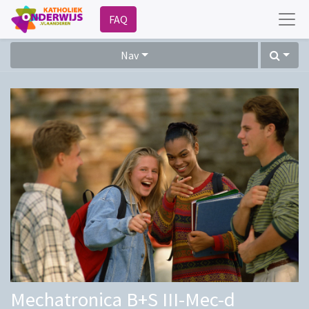
FAQ
Nav
Mechatronica B+S III-Mec-d