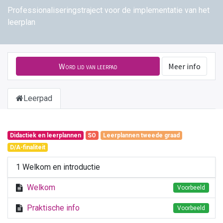
Professionaliseringstraject voor de implementatie van het
leerplan
Word lid van leerpad
Meer info
Leerpad
Didactiek en leerplannen
SO
Leerplannen tweede graad
D/A-finaliteit
1 Welkom en introductie
Welkom
Voorbeeld
Praktische info
Voorbeeld