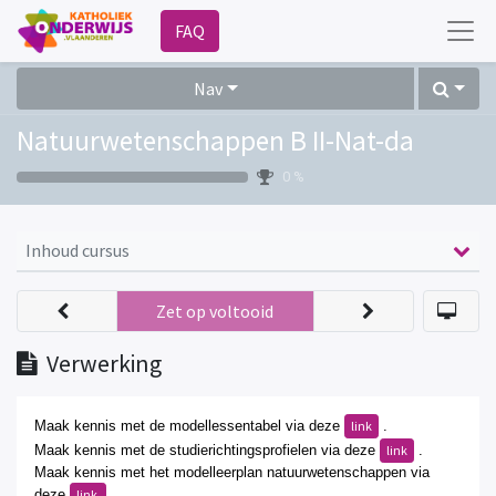
FAQ
Nav
Natuurwetenschappen B II-Nat-da
0 %
Inhoud cursus
Zet op voltooid
Verwerking
Maak kennis met de modellessentabel via
deze
.
link
Maak kennis met de studierichtingsprofielen via
deze
.
link
Maak kennis met het modelleerplan natuurwete
nschappen
via
deze
.
link