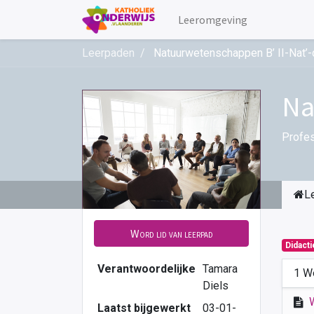
Leeromgeving
Leerpaden
Natuurwetenschappen B’ II-Nat’-
Na
Profes
L
Word lid van leerpad
Didact
Verantwoordelijke
Tamara
1 W
Diels
Laatst bijgewerkt
03-01-