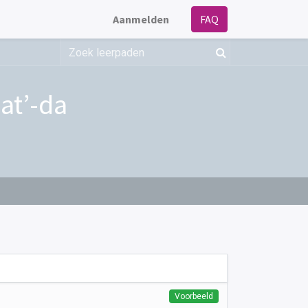
Aanmelden
FAQ
at’-da
Voorbeeld