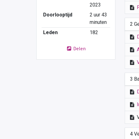
2023
Doorlooptijd
2 uur 43
minuten
2 G
Leden
182
Delen
3 B
I
4 V