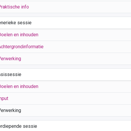
Praktische info
enerieke sessie
Doelen en inhouden
Achtergrondinformatie
Verwerking
asissessie
Doelen en inhouden
nput
Verwerking
erdiepende sessie