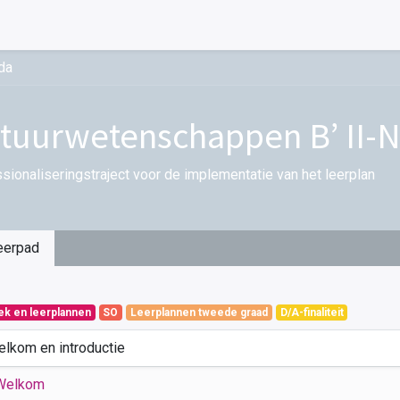
da
tuurwetenschappen B’ II-N
sionaliseringstraject voor de implementatie van het leerplan
eerpad
iek en leerplannen
SO
Leerplannen tweede graad
D/A-finaliteit
elkom en introductie
Welkom