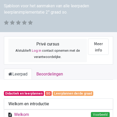
Sjabloon voor het aanmaken van alle leerpaden
leerplanimplementatie 2° graad so.
Meer
Privé cursus
info
Alstublieft
Log in
contact opnemen met de
verantwoordelijke.
Leerpad
Beoordelingen
Didactiek en leerplannen
SO
Leerplannen derde graad
Welkom en introductie
Welkom
Voorbeeld