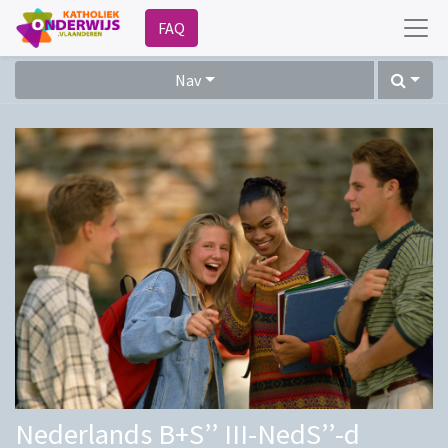
FAQ
Nav
Nederlands B+S’’ III-NedS’’-d