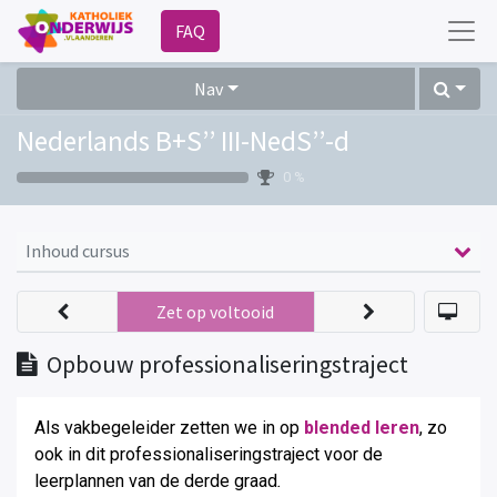
FAQ
Nav
Nederlands B+S’’ III-NedS’’-d
0 %
Inhoud cursus
Zet op voltooid
Opbouw professionaliseringstraject
Als vakbegeleider zetten we in op
blended leren
, zo
ook in dit professionaliseringstraject voor de
leerplannen van de derde graad
.