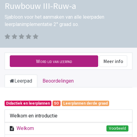
Ruwbouw III-Ruw-a
Sjabloon voor het aanmaken van alle leerpaden
leerplanimplementatie 2° graad so.
Word lid van leerpad
Meer info
Leerpad
Beoordelingen
Didactiek en leerplannen
SO
Leerplannen derde graad
Welkom en introductie
Welkom
Voorbeeld