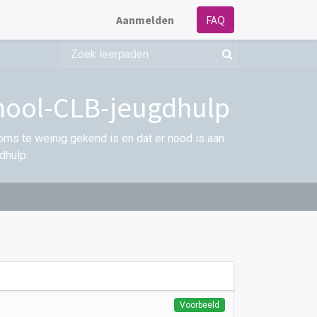
Aanmelden
FAQ
hool-CLB-jeugdhulp
ms te weinig gekend is en dat er nood is aan
dhulp.
Voorbeeld