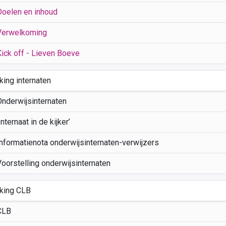
Doelen en inhoud
Verwelkoming
Kick off - Lieven Boeve
ing internaten
Onderwijsinternaten
Internaat in de kijker’
Informatienota onderwijsinternaten-verwijzers
Voorstelling onderwijsinternaten
king CLB
CLB