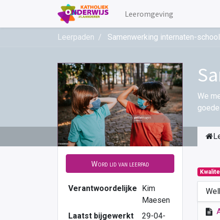
Leeromgeving
Leerpaden
Samenwerking internaten-schoo
Sa
We mer
goede 
L
Word lid van leerpad
Kwalite
Verantwoordelijke
Kim
Wel
Maesen
Laatst bijgewerkt
29-04-