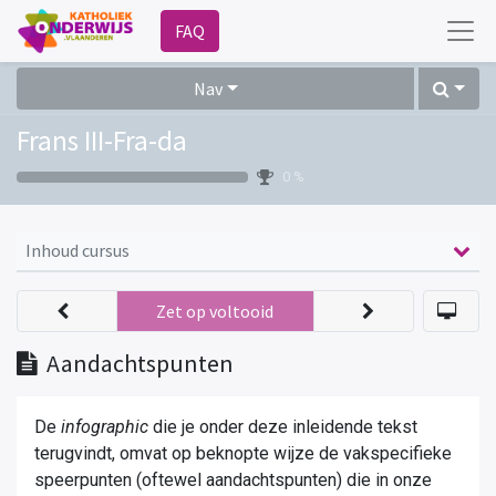
FAQ
Nav
Frans III-Fra-da
0 %
Inhoud cursus
Zet op voltooid
Aandachtspunten
De
infographic
die je onder deze inleidende tekst
terugvindt, omvat op beknopte wijze de vakspecifieke
speerpunten (oftewel aandachtspunten) die in onze