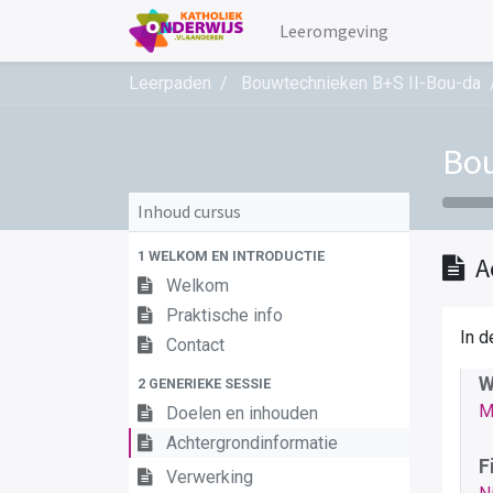
Leeromgeving
Leerpaden
Bouwtechnieken B+S II-Bou-da
Bou
Inhoud cursus
1 WELKOM EN INTRODUCTIE
A
Welkom
Praktische info
In d
Contact
W
2 GENERIEKE SESSIE
M
Doelen en inhouden
Achtergrondinformatie
F
Verwerking