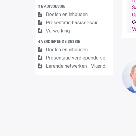
N
3 BASISSESSIE
S
Doelen en inhouden
O
C
Presentatie basissessie
V
Verwerking
4 VERDIEPENDE SESSIE
Doelen en inhouden
Presentatie verdiepende sessie (vergeet jou niet aan te melden)
Lerende netwerken - Vlaanderenbreed