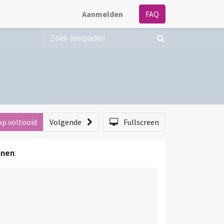
Aanmelden
FAQ
op voltooid
Volgende
Fullscreen
nnen
: