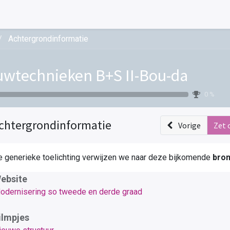
Achtergrondinformatie
wtechnieken B+S II-Bou-da
0 %
chtergrondinformatie
Vorige
Zet 
e generieke toelichting verwijzen we naar deze bijkomende
bro
ebsite
odernisering so tweede en derde graad
ilmpjes