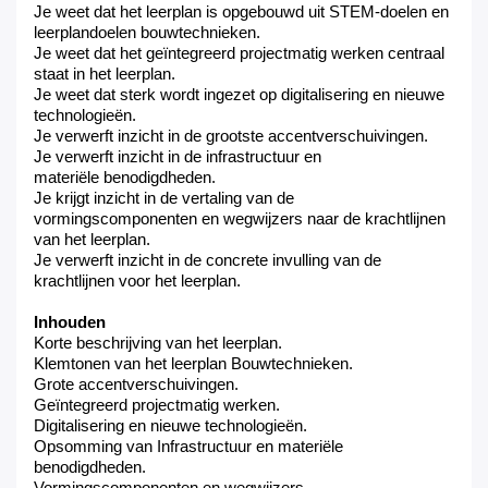
Je weet
dat het leerplan is opgebou
w
d uit STEM-doelen en
leer
plan
doelen
bouwtechnieken
.
Je
we
et
dat het geïntegreerd projectmatig werken centraal
staat in het leerplan.
Je weet dat sterk wordt ingezet op digitalisering en nieuwe
technologieën.
Je verwerft
inzicht
in
de grootste accentverschuivingen.
Je verwerft
inzicht
in
de infrastructuur en
materiële
benodigdheden.
Je krijgt
inzicht
in de vertaling van de
vormingscomponenten en wegwijzers naar de krachtlijnen
van het leerplan.
Je verwerft
inzicht in
de concrete invulling
van de
krachtlijnen
voor
het leerplan
.
Inhouden
Korte beschrijving van het leerplan
.
Klemtonen van het leerplan
Bouw
technieken
.
Grote accentverschuivingen
.
Geïntegreerd projectmatig werken
.
Digitalisering
en nieuwe technologieën.
Opsomming van Infrastructuur en materiële
benodigdheden
.