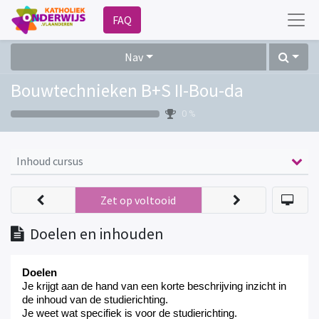
FAQ
Nav
Bouwtechnieken B+S II-Bou-da
0 %
Inhoud cursus
Zet op voltooid
Doelen en inhouden
Doelen
Je
krijgt
aan de hand van een korte beschrijving inzicht in
de inhoud van de studierichting
.
Je weet
wat specifiek is voor de studierichting
.