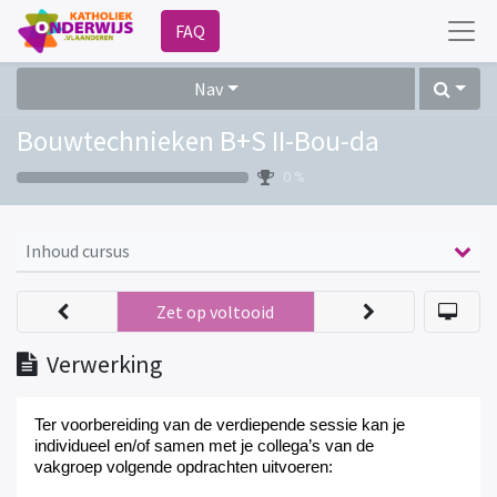
FAQ
Nav
Bouwtechnieken B+S II-Bou-da
0 %
Inhoud cursus
Zet op voltooid
Verwerking
Ter voorbereiding van
de verdiepende sessie
kan
je
individueel en/of samen met je collega’s van de
vakgroep
volgende opdracht
en
uit
voer
e
n
: