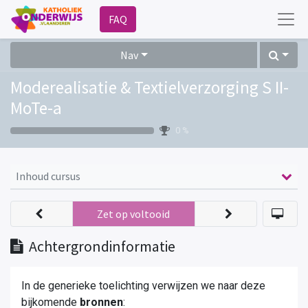
FAQ
Nav
Moderealisatie & Textielverzorging S II-
MoTe-a
0 %
Inhoud cursus
Zet op voltooid
Achtergrondinformatie
In de generieke toelichting verwijzen we naar deze
bijkomende
bronnen
: