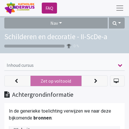
FAQ
Nav
Schilderen en decoratie - II-ScDe-a
0 %
Inhoud cursus
Zet op voltooid
Achtergrondinformatie
In de generieke toelichting verwijzen we naar deze
bijkomende
bronnen
: