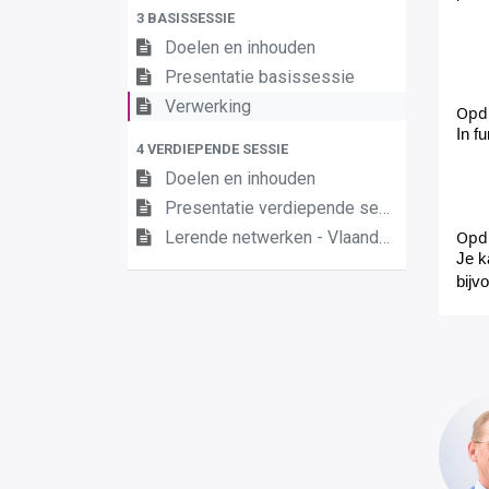
3 BASISSESSIE
Doelen en inhouden
Presentatie basissessie
Verwerking
Opdr
In f
4 VERDIEPENDE SESSIE
Doelen en inhouden
Presentatie verdiepende sessie (vergeet jou niet aan te melden)
Lerende netwerken - Vlaanderenbreed
Opdr
Je k
bijv