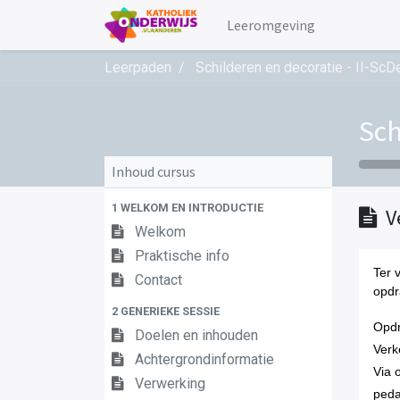
Leeromgeving
Leerpaden
Schilderen en decoratie - II-ScD
Sch
Inhoud cursus
1 WELKOM EN INTRODUCTIE
V
Welkom
Praktische info
Ter 
Contact
opdr
2 GENERIEKE SESSIE
Opd
Doelen en inhouden
Verk
Achtergrondinformatie
Via 
Verwerking
peda