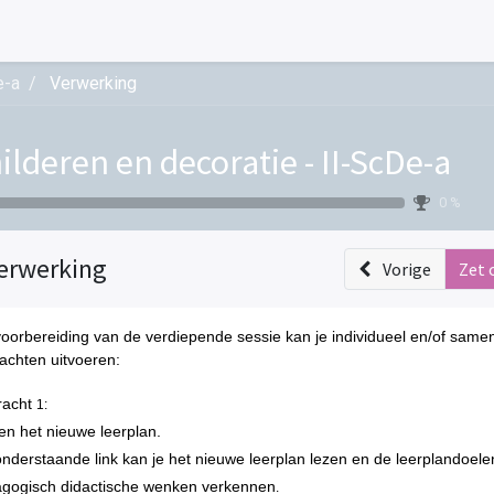
e-a
Verwerking
ilderen en decoratie - II-ScDe-a
0 %
erwerking
Vorige
Zet 
voorbereiding van de verdiepende sessie kan je individueel en/of same
achten uitvoeren:
racht
1:
en het nieuwe leerplan.
onderstaande link
kan je het nieuwe leerplan lezen en de leerplandoel
gogisch didactische wenken verkennen
.