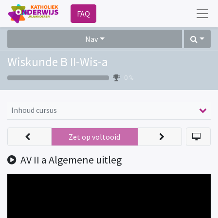
FAQ
Nav
Wiskunde B II-Wis-a
0 %
Inhoud cursus
Zet op voltooid
AV II a Algemene uitleg