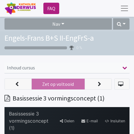
FAQ
Nav
Engels-Frans B+S II-EngFrS-a
0 %
Inhoud cursus
Zet op voltooid
Basissessie 3 vormingsconcept (1)