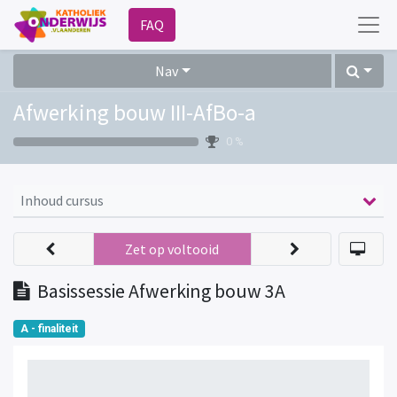
FAQ
Nav
Afwerking bouw III-AfBo-a
0 %
Inhoud cursus
Zet op voltooid
Basissessie Afwerking bouw 3A
A - finaliteit