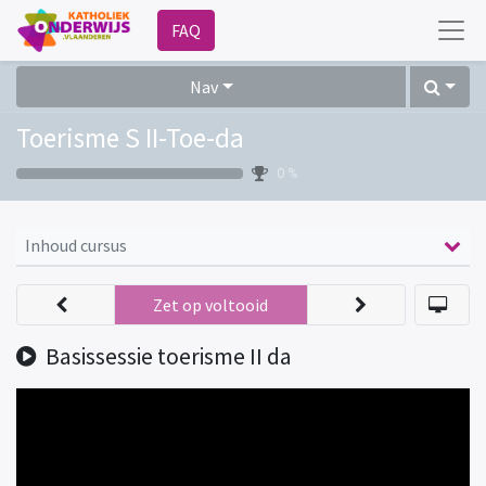
FAQ
Nav
Toerisme S II-Toe-da
0 %
Inhoud cursus
Zet op voltooid
Basissessie toerisme II da