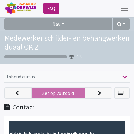
FAQ
Nav
Medewerker schilder- en behangwerken
duaal OK 2
0 %
Inhoud cursus
Zet op voltooid
Contact
Heb je hulp nodig bij het
gebruik van de