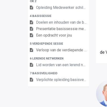
OK 2
Opleiding Medewerker schilder- en behangwerken duaal OK 2
4 BASISSESSIE
Doelen en inhouden van de basissessie
Presentatie basissessie medewerker schilder- en behangwerken duaal OK 2
Een opdracht voor jou
5 VERDIEPENDE SESSIE
Verloop van de verdiepende sessie
de 
6 LERENDE NETWERKEN
Lid worden van een lerend netwerk - medewerker schilder- en behangwerken duaal
7 BASISVEILIGHEID
Verplichte opleiding basisveiligheid