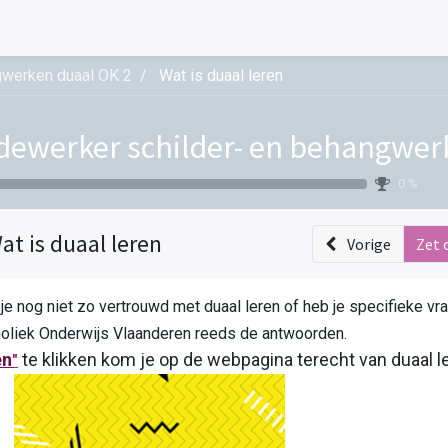
gwerken duaal OK 2
Wat is duaal leren
ewerker schilder- en behangwer
0 %
at is duaal leren
Vorige
Zet 
je nog niet zo vertrouwd met duaal leren of heb je specifieke vr
tholiek Onderwijs Vlaanderen reeds de ant
en
te klikken kom je op de webpagina
"