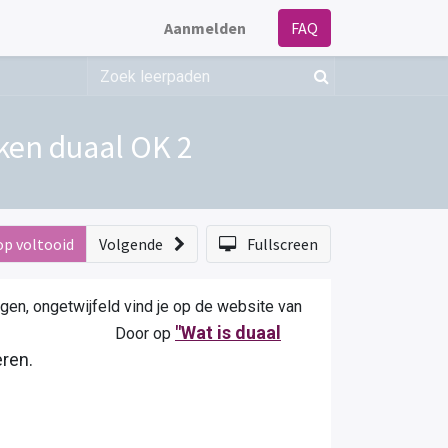
Aanmelden
FAQ
ken duaal OK 2
op voltooid
Volgende
Fullscreen
agen, ongetwijfeld vind je op de website van
"Wat is duaal
woorden. Door op
 terecht van duaal leren.