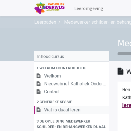
Leeromgeving
Leerpaden
Medewerker schilder- en behan
Med
Inhoud cursus
1 WELKOM EN INTRODUCTIE
W
Welkom
Nieuwsbrief Katholiek Onderwijs Vlaanderen
Ben 
Contact
Ka
2 GENERIEKE SESSIE
ler
Wat is duaal leren
3 DE OPLEIDING MEDEWERKER
SCHILDER- EN BEHANGWERKEN DUAAL