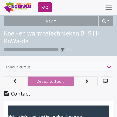
FAQ
Nav
Koel- en warmtetechnieken B+S III-
KoWa-da
0 %
Inhoud cursus
Zet op voltooid
Contact
Heb je hulp nodig bij het
gebruik van de