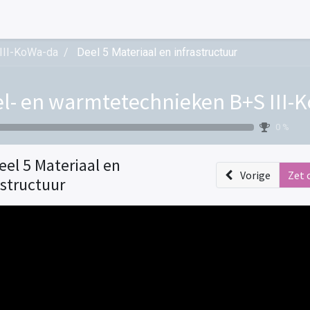
 III-KoWa-da
Deel 5 Materiaal en infrastructuur
l- en warmtetechnieken B+S III-
0 %
eel 5 Materiaal en
Vorige
Zet 
astructuur