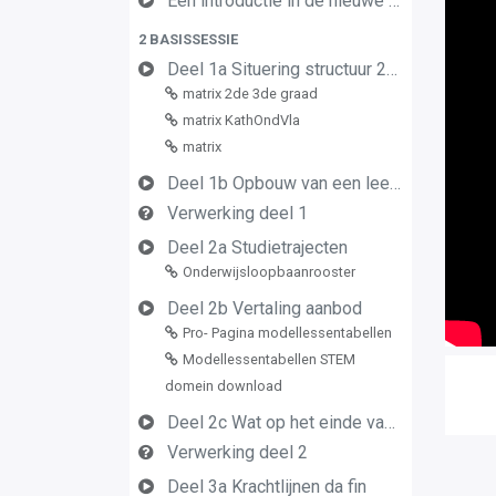
Een introductie in de nieuwe leerplannen van de derde graad
2 BASISSESSIE
Deel 1a Situering structuur 2de en 3de graad
matrix 2de 3de graad
matrix KathOndVla
matrix
Deel 1b Opbouw van een leerplan vormingsconcept
Verwerking deel 1
Deel 2a Studietrajecten
Onderwijsloopbaanrooster
Deel 2b Vertaling aanbod
Pro- Pagina modellessentabellen
Modellessentabellen STEM
domein download
Deel 2c Wat op het einde van de graad
Verwerking deel 2
Deel 3a Krachtlijnen da fin