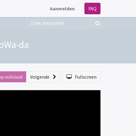
Aanmelden
FAQ
KoWa-da
op voltooid
Volgende
Fullscreen