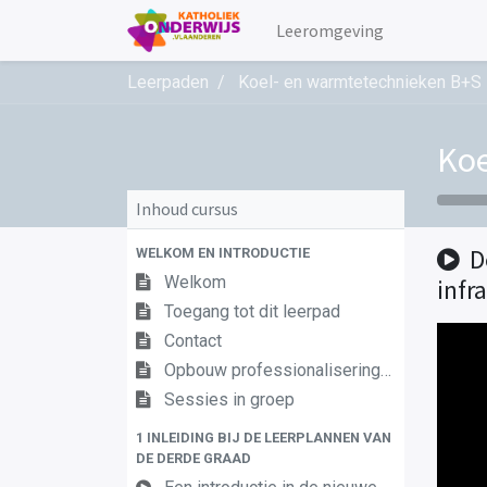
Leeromgeving
Leerpaden
Koel- en warmtetechnieken B+S
Koe
Inhoud cursus
D
WELKOM EN INTRODUCTIE
Welkom
infr
Toegang tot dit leerpad
Contact
Opbouw professionaliseringstraject
Sessies in groep
1 INLEIDING BIJ DE LEERPLANNEN VAN
DE DERDE GRAAD