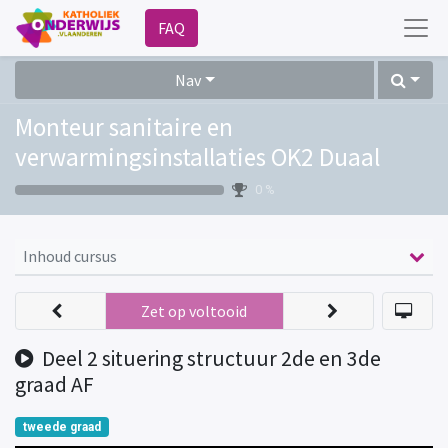
FAQ
Nav
Monteur sanitaire en
verwarmingsinstallaties OK2 Duaal
0 %
Inhoud cursus
Zet op voltooid
Deel 2 situering structuur 2de en 3de
graad AF
tweede graad