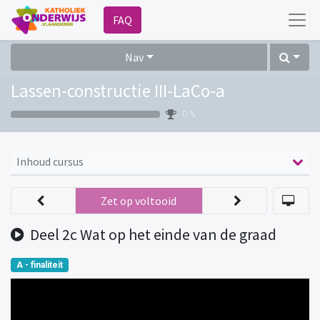
FAQ
Nav
Lassen-constructie III-LaCo-a
0 %
Inhoud cursus
Zet op voltooid
Deel 2c Wat op het einde van de graad
A - finaliteit