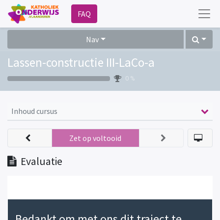
FAQ
Nav
Lassen-constructie III-LaCo-a
0 %
Inhoud cursus
Zet op voltooid
Evaluatie
Bedankt om met ons dit traject te