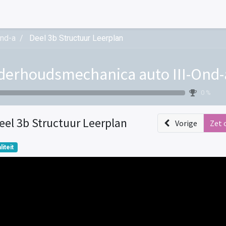
Ond-a
Deel 3b Structuur Leerplan
erhoudsmechanica auto III-Ond-
0 %
eel 3b Structuur Leerplan
Vorige
Zet 
liteit