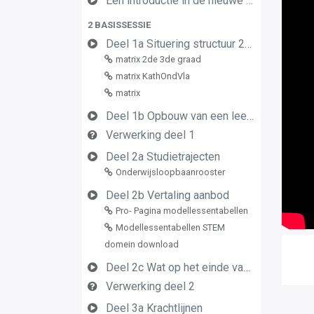
Een introductie in de nieuwe leerplannen van de derde graad
2 BASISSESSIE
Deel 1a Situering structuur 2de en 3de graad
matrix 2de 3de graad
matrix KathOndVla
matrix
Deel 1b Opbouw van een leerplan vormingsconcept
Verwerking deel 1
Deel 2a Studietrajecten
Onderwijsloopbaanrooster
Deel 2b Vertaling aanbod
Pro- Pagina modellessentabellen
Modellessentabellen STEM
domein download
Deel 2c Wat op het einde van de graad
Verwerking deel 2
Deel 3a Krachtlijnen