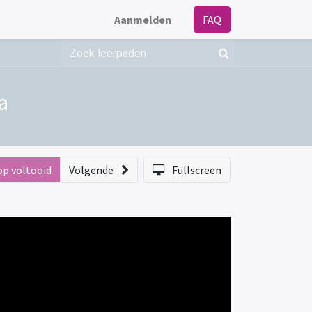
Aanmelden
FAQ
a
op voltooid
Volgende
Fullscreen