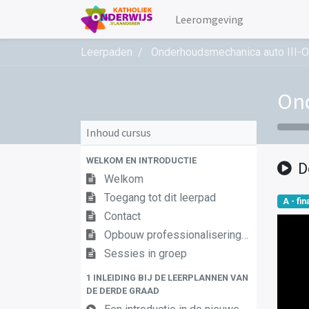
Leeromgeving
Leerpaden
Onderhoudsmechanica auto III-
Ond
Inhoud cursus
WELKOM EN INTRODUCTIE
D
Welkom
Toegang tot dit leerpad
A - fina
Contact
Opbouw professionaliseringstraject
Sessies in groep
1 INLEIDING BIJ DE LEERPLANNEN VAN
DE DERDE GRAAD