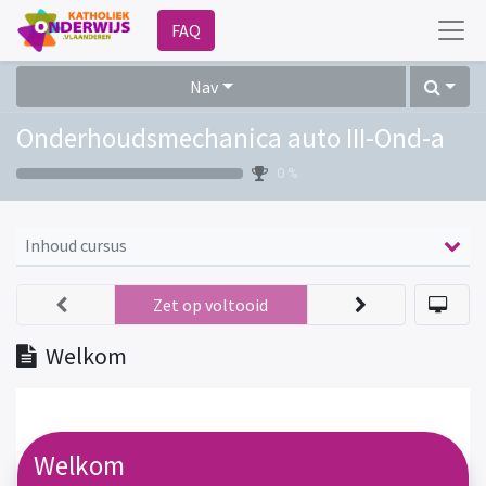
FAQ
Nav
Onderhoudsmechanica auto III-Ond-a
0 %
Inhoud cursus
Zet op voltooid
Welkom
Welkom